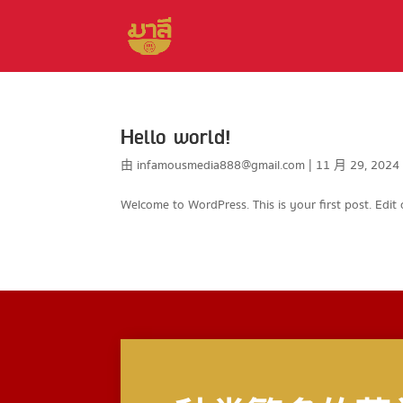
Hello world!
由
infamousmedia888@gmail.com
|
11 月 29, 2024
Welcome to WordPress. This is your first post. Edit o