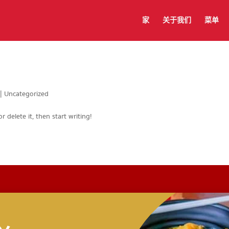
家
关于我们
菜单
|
Uncategorized
r delete it, then start writing!