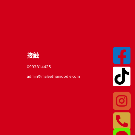

接触
0993814425

admin@maleethainoodle.com

